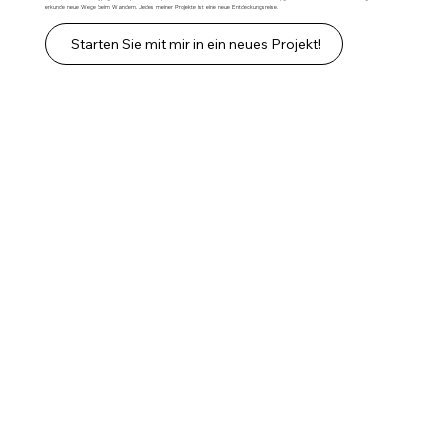
erkunde neue Wege beim Wandern. Jedes meiner Projekte ist eine neue Entdeckungsreise.
Starten Sie mit mir in ein neues Projekt!